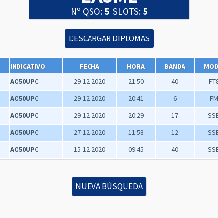
Nº QSO:
5
SLOTS:
5
INDICATIVO
FECHA
HORA
BANDA
MO
AO50UPC
29-12-2020
21:50
40
FT
AO50UPC
29-12-2020
20:41
6
FM
AO50UPC
29-12-2020
20:29
17
SS
AO50UPC
27-12-2020
11:58
12
SS
AO50UPC
15-12-2020
09:45
40
SS
NUEVA BÚSQUEDA