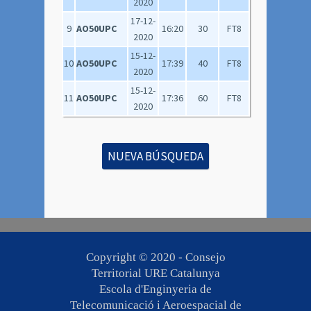
2020
17-12-
9
AO50UPC
16:20
30
FT8
2020
15-12-
10
AO50UPC
17:39
40
FT8
2020
15-12-
11
AO50UPC
17:36
60
FT8
2020
NUEVA BÚSQUEDA
Copyright © 2020 -
Consejo
Territorial URE Catalunya
Escola d'Enginyeria de
Telecomunicació i Aeroespacial de